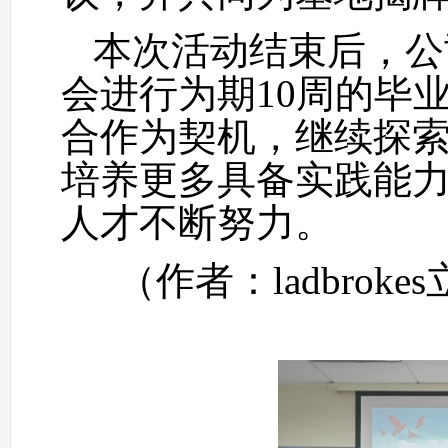
本次活动结束后，公
会进行为期
10
周的毕业实
合作为契机，
继续
探
培养更多具备实践能
人才不断努力。
（作者：ladbroke