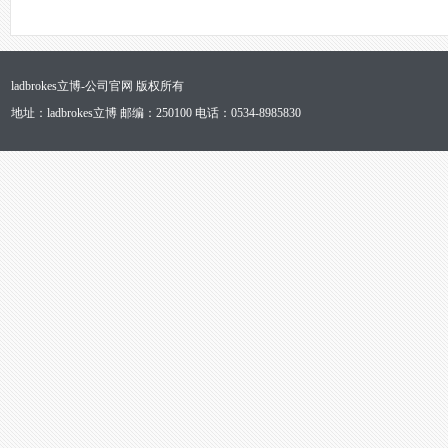
ladbrokes立博-公司官网 版权所有
地址：ladbrokes立博 邮编：250100 电话：0534-8985830