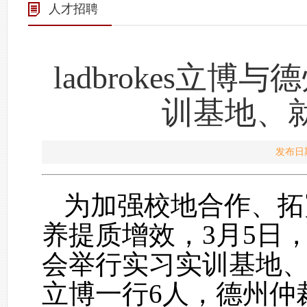
人才招聘
ladbrokes立
训基地、
发布日期
为加强校地合作、拓
养提质增效，
3
月
5
日，
会举行实习实训基地、就业
立博一行
6
人，德州仲