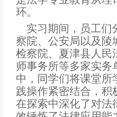
环。
实习期间，员工们
察院、公安局以及陵
检察院、夏津县人民
师事务所等多家实务
中，同学们将课堂所
践操作紧密结合，积
在探索中深化了对法
效锤炼了法律应用能