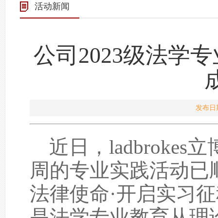
活动新闻
公司2023级法学
发布日期
近日，ladbroke
周的专业实践活动已
法律使命·开启实习
是法学专业教育从理