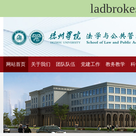
ladbr
网站首页
关于我们
团队队伍
党建工作
教务教学
科