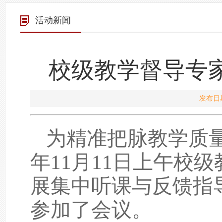
活动新闻
校级教学督导专
发布日期
为精准把脉教学质量
年11月11日上午校
展集中听课与反馈指
参加了会议。