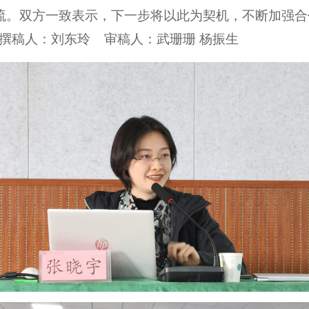
流。双方一致表示，下一步将以此为契机，不断加强
撰稿人：刘东玲
审稿人：武珊珊
杨振生