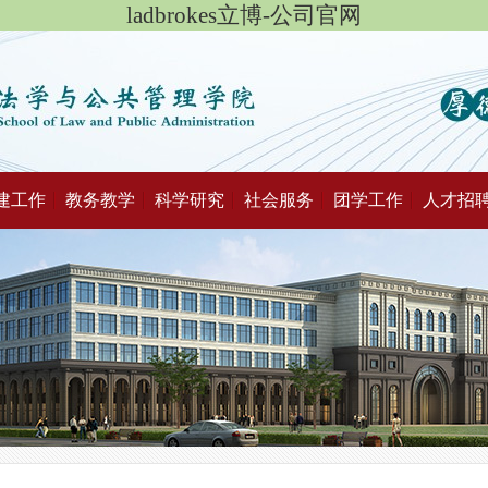
ladbrokes立博-公司官网
建工作
教务教学
科学研究
社会服务
团学工作
人才招