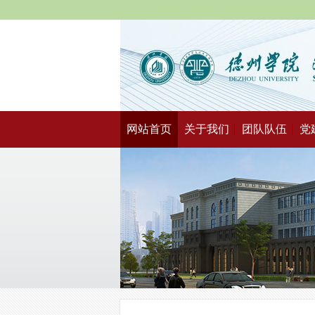
网站首页
关于我们
团队队伍
党