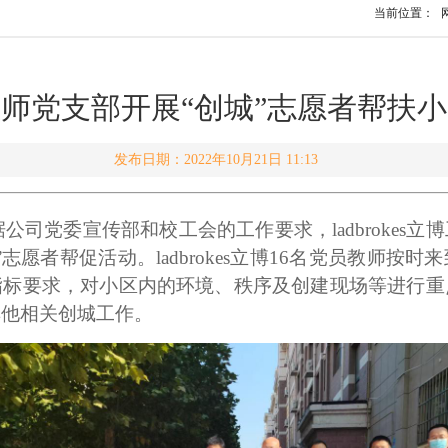
当前位置：
师党支部开展“创城”志愿者帮扶
发布日期：2022年10月21日 11:13
，根据公司党委宣传部和校工会的工作要求，ladbroke
志愿者帮促活动。ladbrokes立博16名党员教师按
指标要求，对小区内的环境、秩序及创建现场等进行重
其他相关创城工作。