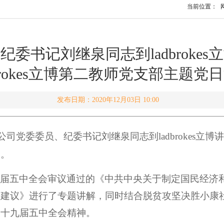
当前位置：
委书记刘继泉同志到ladbroke
dbrokes立博第二教师党支部主题党
发布日期：2020年12月03日 10:00
公司党委委员
、纪委书记
刘继泉同志
到ladbrokes立
动
。
届五中全会审议通过的《中共中央关于制定国民经济
的建议》
进行了专题讲解，同时结合
脱贫攻坚决胜小康
了十九届五中全会精神。