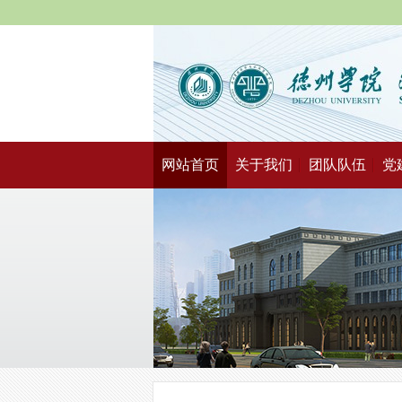
网站首页
关于我们
团队队伍
党