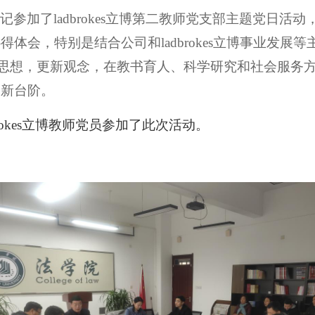
记参加了
ladbrokes立博第二教师党支部主题党日活动
心得
体会，特别是结合公司和ladbrokes立博事业发展等
要解放思想，更新观念，在教书育人、科学研究和社会服务
个新台阶。
rokes立博
教师党员参加了此次活动。