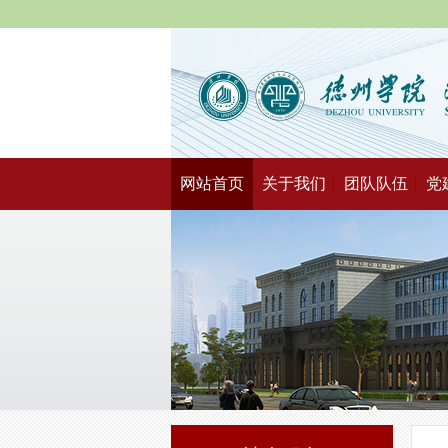
网站首页
关于我们
团队队伍
党