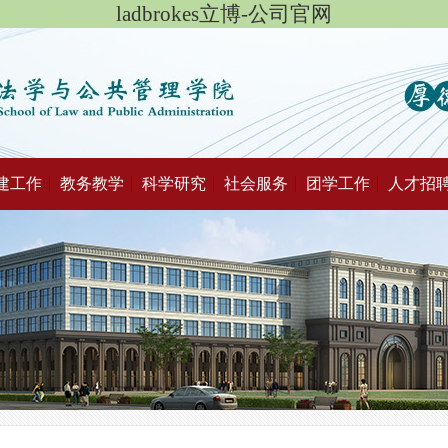
ladbrokes立博-公司官网
建工作
教务教学
科学研究
社会服务
团学工作
人才招